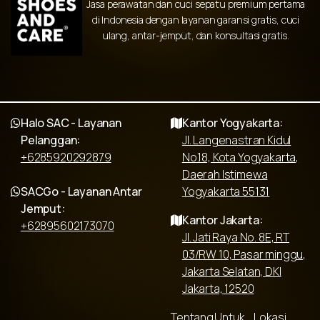
Jasa perawatan dan cuci sepatu premium pertama
di Indonesia dengan layanan garansi gratis, cuci
ulang, antar-jemput, dan konsultasi gratis.
Halo SAC - Layanan
Kantor Yogyakarta:
Pelanggan:
Jl. Langenastran Kidul
+6285920292879
No.18, Kota Yogyakarta,
Daerah Istimewa
SACGo - Layanan Antar
Yogyakarta 55131
Jemput:
Kantor Jakarta:
+62895602173070
Jl. Jati Raya No. 8E, RT
03/RW 10, Pasar minggu,
Jakarta Selatan, DKI
Jakarta, 12520
Tentang
Untuk
Lokasi