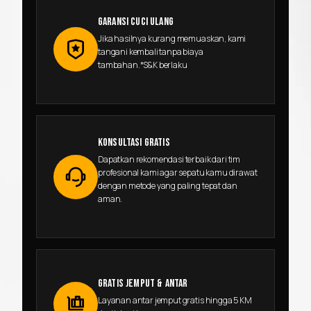
GARANSI CUCI ULANG
Jika hasilnya kurang memuaskan, kami
tangani kembali tanpa biaya
tambahan.*S&K berlaku
KONSULTASI GRATIS
Dapatkan rekomendasi terbaik dari tim
profesional kami agar sepatu kamu dirawat
dengan metode yang paling tepat dan
aman.
GRATIS JEMPUT & ANTAR
Layanan antar jemput gratis hingga 5 KM