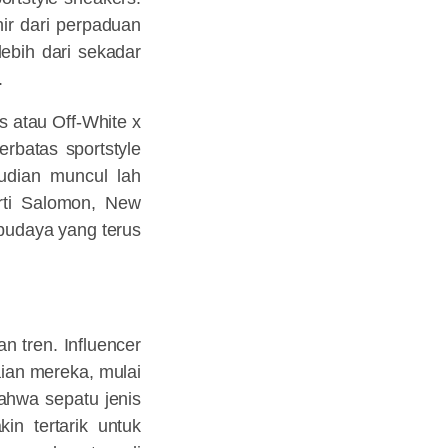
hir dari perpaduan
lebih dari sekadar
.
s atau Off-White x
rbatas sportstyle
udian muncul lah
erti Salomon, New
 budaya yang terus
 tren. Influencer
aian mereka, mulai
bahwa sepatu jenis
in tertarik untuk