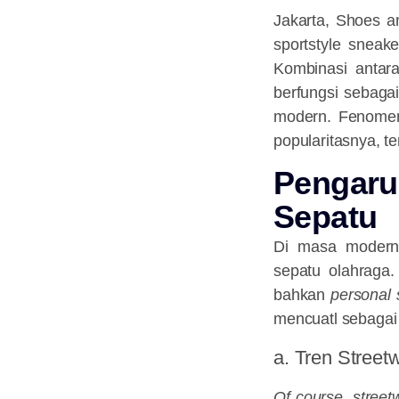
Jakarta, Shoes a
sportstyle sneak
Kombinasi antara
berfungsi sebaga
modern. Fenomena 
popularitasnya, te
Pengar
Sepatu
Di masa modern 
sepatu olahraga.
bahkan
personal 
mencuatl sebagai
a. Tren Stree
Of course
,
street