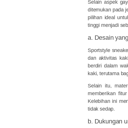
Selain aspek gay
ditemukan pada j
pilihan ideal un
tinggi menjadi se
a. Desain yan
Sportstyle sneak
dan aktivitas ka
berdiri dalam wa
kaki, terutama ba
Selain itu, mate
memberikan fitur
Kelebihan ini me
tidak sedap.
b. Dukungan u