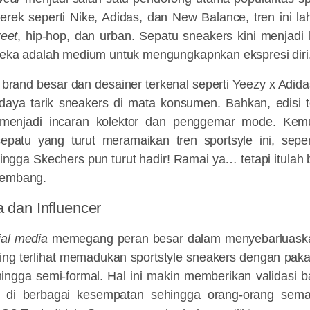
erek seperti Nike, Adidas, dan New Balance, tren ini la
reet
, hip-hop, dan urban. Sepatu sneakers kini menjadi 
ereka adalah medium untuk mengungkapnkan ekspresi diri
 brand besar dan desainer terkenal seperti Yeezy x Adida
ya tarik sneakers di mata konsumen. Bahkan, edisi te
 menjadi incaran kolektor dan penggemar mode. Kem
epatu yang turut meramaikan tren sportsyle ini, sep
ngga Skechers pun turut hadir! Ramai ya… tetapi itulah
rkembang.
a dan Influencer
ial media
memegang peran besar dalam menyebarluaskan
ring terlihat memadukan sportstyle sneakers dengan pak
i hingga semi-formal. Hal ini makin memberikan validasi 
i di berbagai kesempatan sehingga orang-orang semak