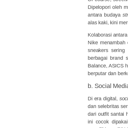
Dipelopori oleh m
antara budaya
st
alas kaki, kini m
Kolaborasi antara
Nike menambah da
sneakers sering
berbagai brand s
Balance, ASICS hi
berputar dan be
b. Social Medi
Di era digital,
soc
dan selebritas se
dari outfit santa
ini cocok dipaka