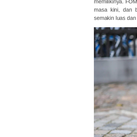
memilikinya. FOM
masa kini, dan b
semakin luas dan t