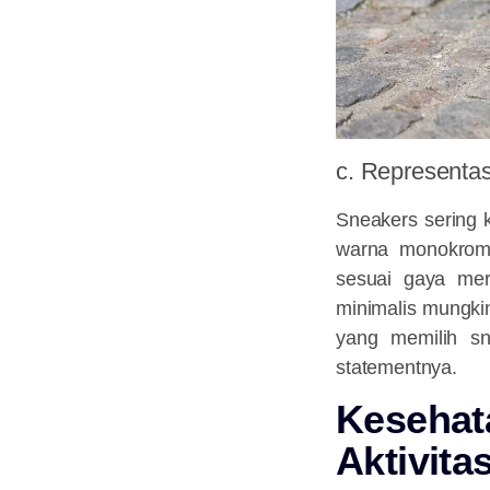
c. Representasi
Sneakers sering 
warna monokroma
sesuai gaya mer
minimalis mungki
yang memilih sn
statementnya.
Keseha
Aktivita