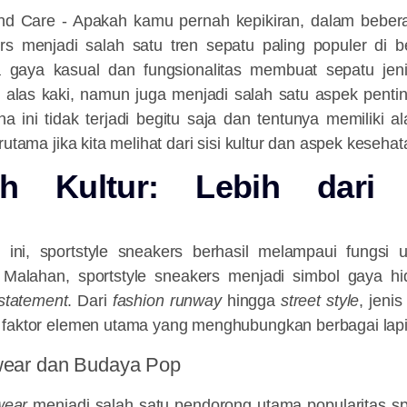
nd Care - Apakah kamu pernah kepikiran, dalam bebera
ers menjadi salah satu tren sepatu paling populer di b
 gaya kasual dan fungsionalitas membuat sepatu jeni
i alas kaki, namun juga menjadi salah satu aspek pentin
ini tidak terjadi begitu saja dan tentunya memiliki al
rutama jika kita melihat dari sisi kultur dan aspek keseha
uh Kultur: Lebih dari 
ini, sportstyle sneakers berhasil melampaui fungsi 
 Malahan, sportstyle sneakers menjadi simbol gaya h
statement
. Dari
fashion runway
hingga
street style
, jenis
 faktor elemen utama yang menghubungkan berbagai lap
twear dan Budaya Pop
wear
menjadi salah satu pendorong utama popularitas spo