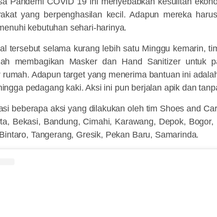
sa Pandemi COVID 19 ini menyebabkan kesulitan ekon
kat yang berpenghasilan kecil. Adapun mereka harus 
menuhi kebutuhan sehari-harinya.
l tersebut selama kurang lebih satu Minggu kemarin, t
elah membagikan Masker dan Hand Sanitizer untuk p
uar rumah. Adapun target yang menerima bantuan ini adalah 
, hingga pedagang kaki. Aksi ini pun berjalan apik dan tan
si beberapa aksi yang dilakukan oleh tim Shoes and Car
rta, Bekasi, Bandung, Cimahi, Karawang, Depok, Bogor, B
Bintaro, Tangerang, Gresik, Pekan Baru, Samarinda.