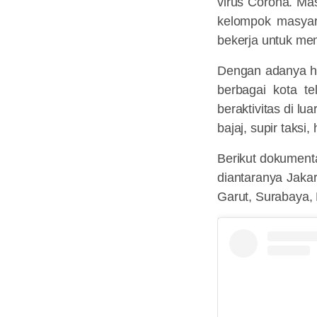
virus Corona. Ma
kelompok masyara
bekerja untuk me
Dengan adanya ha
berbagai kota t
beraktivitas di l
bajaj, supir taksi
Berikut dokumenta
diantaranya Jaka
Garut, Surabaya, 