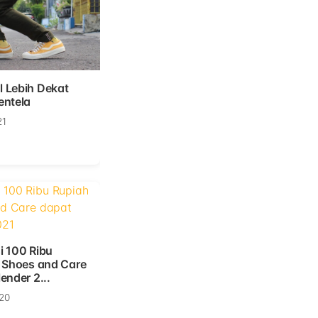
 Lebih Dekat
entela
21
i 100 Ribu
i Shoes and Care
ender 2...
20