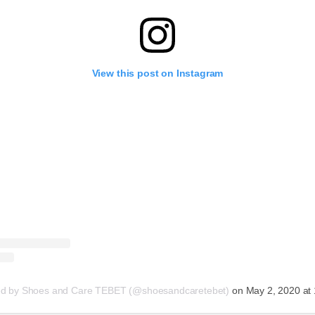
View this post on Instagram
ed by Shoes and Care TEBET (@shoesandcaretebet)
on
May 2, 2020 at