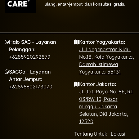
ulang, antar-jemput, dan konsultasi gratis.
Halo SAC - Layanan
Kantor Yogyakarta:
Pelanggan:
Jl. Langenastran Kidul
+6285920292879
No.18, Kota Yogyakarta,
Daerah Istimewa
SACGo - Layanan
Yogyakarta 55131
Antar Jemput:
Kantor Jakarta:
+62895602173070
Jl. Jati Raya No. 8E, RT
03/RW 10, Pasar
minggu, Jakarta
Selatan, DKI Jakarta,
12520
Tentang
Untuk
Lokasi