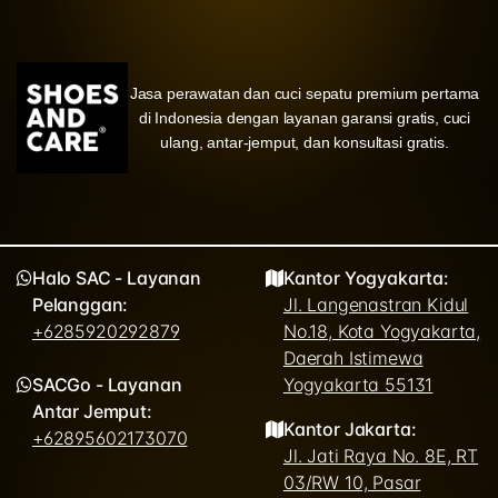
Jasa perawatan dan cuci sepatu premium pertama
di Indonesia dengan layanan garansi gratis, cuci
ulang, antar-jemput, dan konsultasi gratis.
Halo SAC - Layanan
Kantor Yogyakarta:
Pelanggan:
Jl. Langenastran Kidul
+6285920292879
No.18, Kota Yogyakarta,
Daerah Istimewa
SACGo - Layanan
Yogyakarta 55131
Antar Jemput:
Kantor Jakarta:
+62895602173070
Jl. Jati Raya No. 8E, RT
03/RW 10, Pasar