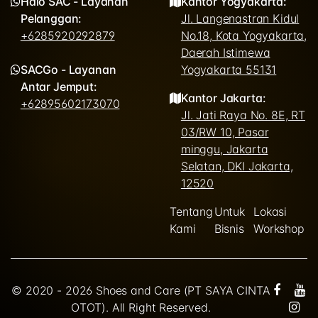
Halo SAC - Layanan
Kantor Yogyakarta:
Pelanggan:
Jl. Langenastran Kidul
+6285920292879
No.18, Kota Yogyakarta,
Daerah Istimewa
SACGo - Layanan
Yogyakarta 55131
Antar Jemput:
Kantor Jakarta:
+62895602173070
Jl. Jati Raya No. 8E, RT
03/RW 10, Pasar
minggu, Jakarta
Selatan, DKI Jakarta,
12520
Tentang
Untuk
Lokasi
Kami
Bisnis
Workshop
© 2020 - 2026 Shoes and Care (PT SAYA CINTA
OTOT). All Right Reserved.