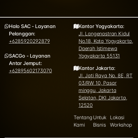
Halo SAC - Layanan
Kantor Yogyakarta:
Pelanggan:
Jl. Langenastran Kidul
+6285920292879
No.18, Kota Yogyakarta,
Daerah Istimewa
SACGo - Layanan
Yogyakarta 55131
Antar Jemput:
Kantor Jakarta:
+62895602173070
Jl. Jati Raya No. 8E, RT
03/RW 10, Pasar
minggu, Jakarta
Selatan, DKI Jakarta,
12520
Tentang
Untuk
Lokasi
Kami
Bisnis
Workshop