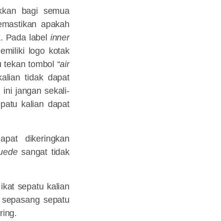
ukkan bagi semua
emastikan apakah
k. Pada label
inner
miliki logo kotak
u tekan tombol “
air
lian tidak dapat
ini jangan sekali-
patu kalian dapat
apat dikeringkan
uede
sangat tidak
kat sepatu kalian
 sepasang sepatu
ring.