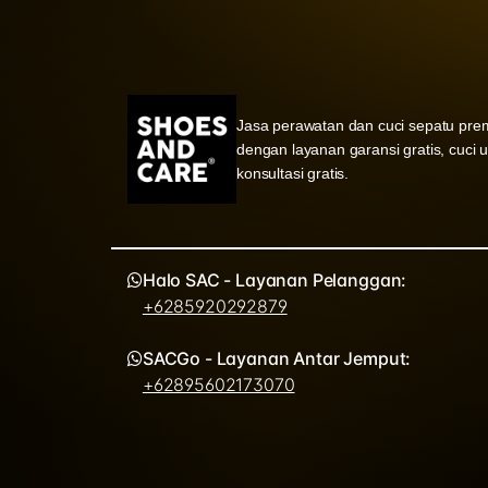
Jasa perawatan dan cuci sepatu pre
dengan layanan garansi gratis, cuci 
konsultasi gratis.
Halo SAC - Layanan Pelanggan:
+6285920292879
SACGo - Layanan Antar Jemput:
+62895602173070