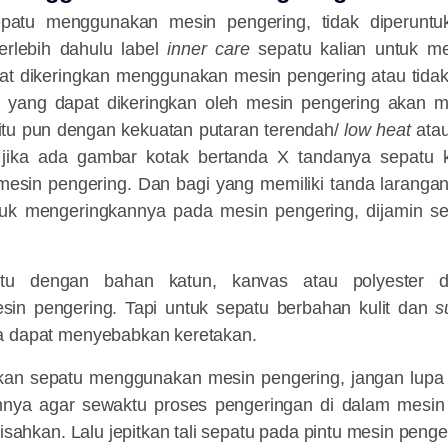
patu menggunakan mesin pengering, tidak diperunt
terlebih dahulu label
inner
care
sepatu kalian untuk m
pat dikeringkan menggunakan mesin pengering atau tida
u yang dapat dikeringkan oleh mesin pengering akan me
itu pun dengan kekuatan putaran terendah/
low heat
ata
jika ada gambar kotak bertanda X tandanya sepatu ka
mesin pengering. Dan bagi yang memiliki tanda larangan 
uk mengeringkannya pada mesin pengering, dijamin se
atu dengan bahan katun, kanvas atau polyester d
in pengering. Tapi untuk sepatu berbahan kulit dan
s
a dapat menyebabkan keretakan.
an sepatu menggunakan mesin pengering, jangan lupa i
nya agar sewaktu proses pengeringan di dalam mesin
pisahkan. Lalu jepitkan tali sepatu pada pintu mesin penge