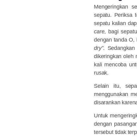
Mengeringkan se
sepatu. Periksa 
sepatu kalian da
care
, bagi sepat
dengan tanda O, 
dry”
. Sedangkan 
dikeringkan oleh 
kali mencoba unt
rusak.
Selain itu, sep
menggunakan mes
disarankan karen
Untuk mengeringk
dengan pasangan
tersebut tidak ter