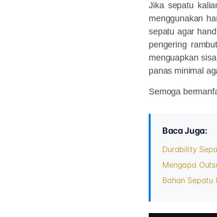
Jika sepatu kali
menggunakan han
sepatu agar hand
pengering rambu
menguapkan sisa 
panas minimal aga
Semoga bermanfa
Baca Juga:
Durability Sepa
Mengapa Outso
Bahan Sepatu I