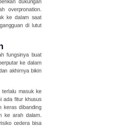
berikan dukungan
h overpronation.
suk ke dalam saat
gangguan di lutut
n
ah fungsinya buat
 berputar ke dalam
dan akhirnya bikin
 terlalu masuk ke
i ada fitur khusus
h keras dibanding
n ke arah dalam.
risiko cedera bisa