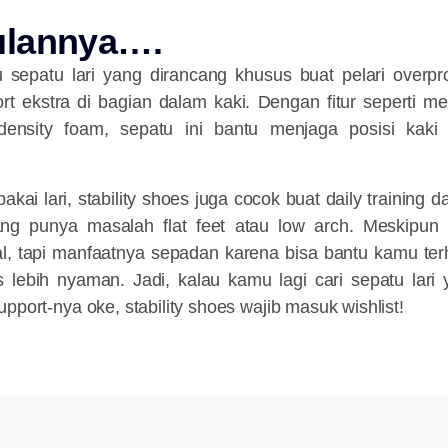
ulannya….
tu sepatu lari yang dirancang khusus buat pelari overp
t ekstra di bagian dalam kaki. Dengan fitur seperti me
-density foam, sepatu ini bantu menjaga posisi kaki 
kai lari, stability shoes juga cocok buat daily training da
ang punya masalah flat feet atau low arch. Meskipun
al, tapi manfaatnya sepadan karena bisa bantu kamu ter
tas lebih nyaman. Jadi, kalau kamu lagi cari sepatu lar
pport-nya oke, stability shoes wajib masuk wishlist!