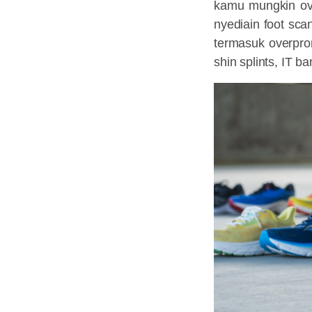
kamu mungkin ove
nyediain foot sca
termasuk overpron
shin splints, IT b