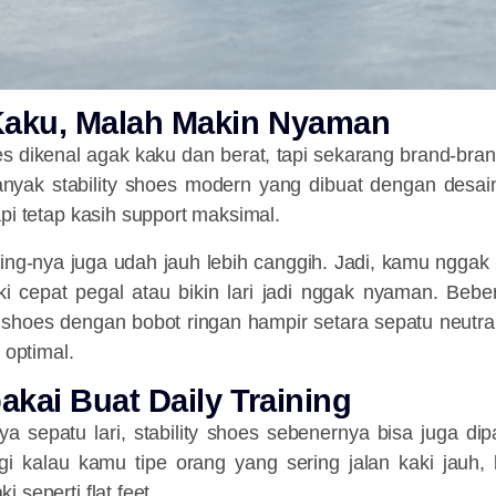
 Kaku, Malah Makin Nyaman
oes dikenal agak kaku dan berat, tapi sekarang brand-bran
anyak stability shoes modern yang dibuat dengan desain 
api tetap kasih support maksimal.
ing-nya juga udah jauh lebih canggih. Jadi, kamu nggak 
kaki cepat pegal atau bikin lari jadi nggak nyaman. Beb
y shoes dengan bobot ringan hampir setara sepatu neutral 
 optimal.
pakai Buat Daily Training
sepatu lari, stability shoes sebenernya bisa juga dipa
agi kalau kamu tipe orang yang sering jalan kaki jauh, 
 seperti flat feet.