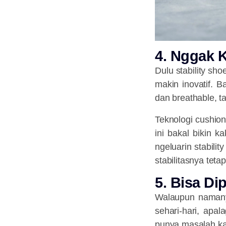
4️. Nggak
Dulu stability sh
makin inovatif. B
dan breathable, t
Teknologi cushion
ini bakal bikin 
ngeluarin stabilit
stabilitasnya tetap
5️. Bisa Di
Walaupun namanya 
sehari-hari, apal
punya masalah kaki