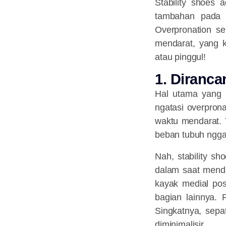
Stability shoes
tambahan pada k
Overpronation se
mendarat, yang k
atau pinggul!
1️. Diranc
Hal utama yang b
ngatasi overprona
waktu mendarat. T
beban tubuh ngga
Nah, stability s
dalam saat mendar
kayak medial pos
bagian lainnya.
Singkatnya, sepat
diminimalisir.