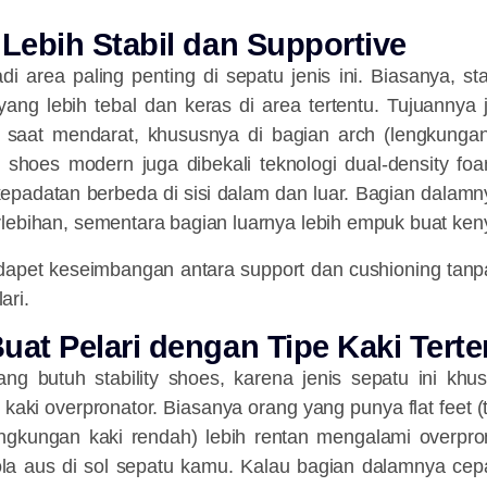
e Lebih Stabil dan Supportive
di area paling penting di sepatu jenis ini. Biasanya, sta
yang lebih tebal dan keras di area tertentu. Tujuannya 
l saat mendarat, khususnya di bagian arch (lengkungan k
ty shoes modern juga dibekali teknologi dual-density fo
epadatan berbeda di sisi dalam dan luar. Bagian dalamn
rlebihan, sementara bagian luarnya lebih empuk buat ke
 dapet keseimbangan antara support dan cushioning tanp
ari.
Buat Pelari dengan Tipe Kaki Terte
g butuh stability shoes, karena jenis sepatu ini khus
 kaki overpronator. Biasanya orang yang punya flat feet (
ngkungan kaki rendah) lebih rentan mengalami overprona
ola aus di sol sepatu kamu. Kalau bagian dalamnya cepa