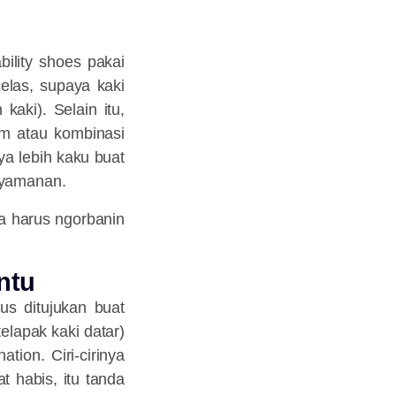
bility shoes pakai
jelas, supaya kaki
aki). Selain itu,
am atau kombinasi
ya lebih kaku buat
nyamanan.
a harus ngorbanin
ntu
us ditujukan buat
telapak kaki datar)
tion. Ciri-cirinya
t habis, itu tanda