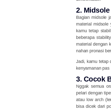
2️. Midsol
Bagian midsole ja
material midsole 
kamu tetap stabi
beberapa stabili
material dengan k
nahan pronasi be
Jadi, kamu tetap
kenyamanan pas l
3️. Cocok 
Nggak semua oran
pelari dengan tipe
atau low arch (le
bisa dicek dari p