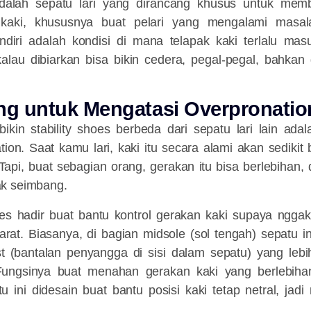
 adalah sepatu lari yang dirancang khusus untuk mem
aki, khususnya buat pelari yang mengalami masala
ndiri adalah kondisi di mana telapak kaki terlalu ma
alau dibiarkan bisa bikin cedera, pegal-pegal, bahkan 
ang untuk Mengatasi Overpronatio
ikin stability shoes berbeda dari sepatu lari lain adal
tion. Saat kamu lari, kaki itu secara alami akan sedikit
api, buat sebagian orang, gerakan itu bisa berlebihan, 
k seimbang.
hoes hadir buat bantu kontrol gerakan kaki supaya nggak
at. Biasanya, di bagian midsole (sol tengah) sepatu in
t (bantalan penyangga di sisi dalam sepatu) yang lebi
 Fungsinya buat menahan gerakan kaki yang berlebiha
u ini didesain buat bantu posisi kaki tetap netral, jadi 