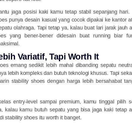
bantu jaga posisi kaki kamu tetap stabil sepanjang hari
hoes punya desain kasual yang cocok dipakai ke kantor 
patu olahraga. Tapi tetap ya, kalau buat lari jarak jauh a
shoes yang bener-bener didesain buat running biar f
aksimal.
ebih Variatif, Tapi Worth It
shoes emang sedikit lebih mahal dibanding sepatu neutra
nya lebih kompleks dan butuh teknologi khusus. Tapi se
arin stability shoes dengan harga lebih bersahabat tanp
kelas entry-level sampai premium, kamu tinggal pilih 
ya, kalau kamu butuh sepatu yang bisa jaga kaki teta
 di stability shoes itu worth it banget.