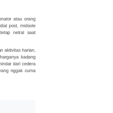
ronator atau orang
dial post, midsole
tetap netral saat
n aktivitas harian,
 harganya kadang
hindar dari cedera
i yang nggak cuma