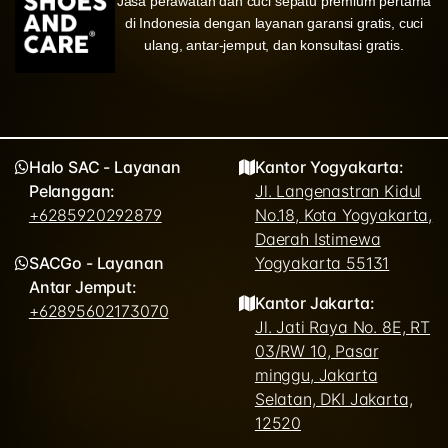
Jasa perawatan dan cuci sepatu premium pertama
di Indonesia dengan layanan garansi gratis, cuci
ulang, antar-jemput, dan konsultasi gratis.
Halo SAC - Layanan
Kantor Yogyakarta:
Pelanggan:
Jl. Langenastran Kidul
+6285920292879
No.18, Kota Yogyakarta,
Daerah Istimewa
SACGo - Layanan
Yogyakarta 55131
Antar Jemput:
Kantor Jakarta:
+62895602173070
Jl. Jati Raya No. 8E, RT
03/RW 10, Pasar
minggu, Jakarta
Selatan, DKI Jakarta,
12520