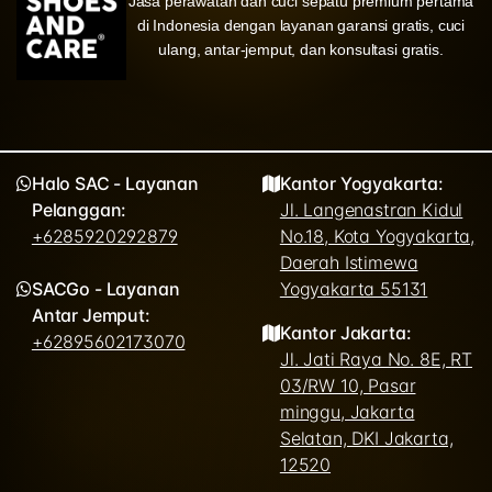
Jasa perawatan dan cuci sepatu premium pertama
di Indonesia dengan layanan garansi gratis, cuci
ulang, antar-jemput, dan konsultasi gratis.
Halo SAC - Layanan
Kantor Yogyakarta:
Pelanggan:
Jl. Langenastran Kidul
+6285920292879
No.18, Kota Yogyakarta,
Daerah Istimewa
SACGo - Layanan
Yogyakarta 55131
Antar Jemput:
Kantor Jakarta:
+62895602173070
Jl. Jati Raya No. 8E, RT
03/RW 10, Pasar
minggu, Jakarta
Selatan, DKI Jakarta,
12520