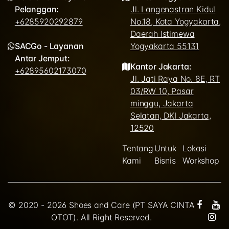
Pelanggan:
Jl. Langenastran Kidul
+6285920292879
No.18, Kota Yogyakarta,
Daerah Istimewa
SACGo - Layanan
Yogyakarta 55131
Antar Jemput:
Kantor Jakarta:
+62895602173070
Jl. Jati Raya No. 8E, RT
03/RW 10, Pasar
minggu, Jakarta
Selatan, DKI Jakarta,
12520
Tentang
Untuk
Lokasi
Kami
Bisnis
Workshop
© 2020 - 2026 Shoes and Care (PT SAYA CINTA
OTOT). All Right Reserved.