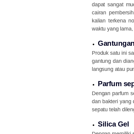
dapat sangat mud
cairan pembersih
kalian terkena n
waktu yang lama, 
Gantungan
Produk satu ini s
gantung dan dian
langsung atau p
Parfum se
Dengan parfum se
dan bakteri yang
sepatu telah dile
Silica Gel
Dengan memiliki s