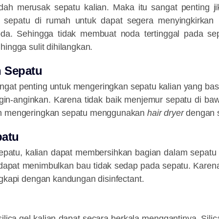
ah merusak sepatu kalian. Maka itu sangat penting jik
 sepatu di rumah untuk dapat segera menyingkirkan 
oda. Sehingga tidak membuat noda tertinggal pada se
hingga sulit dihilangkan.
 Sepatu
angat penting untuk mengeringkan sepatu kalian yang ba
gin-anginkan. Karena tidak baik menjemur sepatu di baw
un mengeringkan sepatu menggunakan
hair dryer
dengan s
patu
patu, kalian dapat membersihkan bagian dalam sepatu 
 dapat menimbulkan bau tidak sedap pada sepatu. Karen
ngkapi dengan kandungan disinfectant.
ilica gel kalian dapat secara berkala menggantinya. Silic