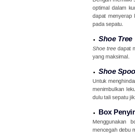
optimal dalam kur
dapat menyerap 
pada sepatu.
Shoe Tree
Shoe tree
dapat m
yang maksimal.
Shoe Spo
Untuk menghindar
menimbulkan lekuk
dulu tali sepatu j
Box Penyi
Menggunakan bo
mencegah debu me