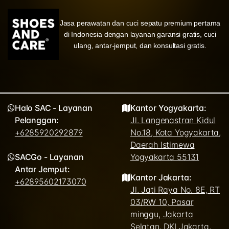
Jasa perawatan dan cuci sepatu premium pertama
di Indonesia dengan layanan garansi gratis, cuci
ulang, antar-jemput, dan konsultasi gratis.
Halo SAC - Layanan
Kantor Yogyakarta:
Pelanggan:
Jl. Langenastran Kidul
+6285920292879
No.18, Kota Yogyakarta,
Daerah Istimewa
SACGo - Layanan
Yogyakarta 55131
Antar Jemput:
Kantor Jakarta:
+62895602173070
Jl. Jati Raya No. 8E, RT
03/RW 10, Pasar
minggu, Jakarta
Selatan, DKI Jakarta,