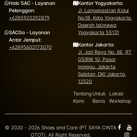
Halo SAC - Layanan
Kantor Yogyakarta:
Pelanggan:
Jl. Langenastran Kidul
+6285920292879
No.18, Kota Yogyakarta,
Daerah Istimewa
SACGo - Layanan
Yogyakarta 55131
Antar Jemput:
Kantor Jakarta:
+62895602173070
Jl. Jati Raya No. 8E, RT
03/RW 10, Pasar
minggu, Jakarta
Selatan, DKI Jakarta,
12520
Tentang
Untuk
Lokasi
Kami
Bisnis
Workshop
© 2020 - 2026 Shoes and Care (PT SAYA CINTA
OTOT). All Right Reserved.