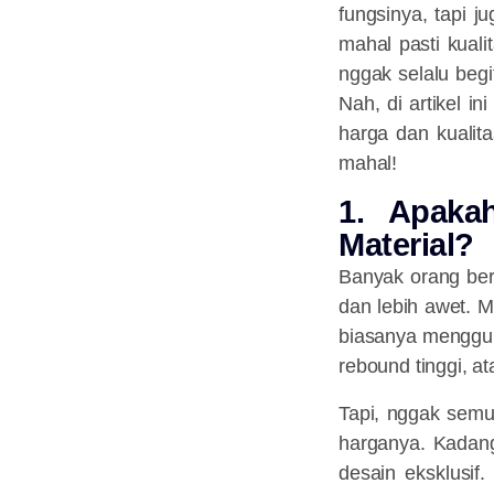
fungsinya, tapi 
mahal pasti kual
nggak selalu beg
Nah, di artikel 
harga dan kualit
mahal!
1. Apaka
Material?
Banyak orang berp
dan lebih awet. 
biasanya mengguna
rebound tinggi, at
Tapi, nggak sem
harganya. Kadang,
desain eksklusif.