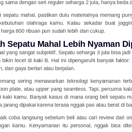
ng sama dengan seri reguler seharga 2 juta, hanya beda d
li sepatu mahal, pastikan dulu materialnya memang punya
kebutuhan olahraga kamu. Kalau sekadar buat jogging
harga 800 ribuan pun sudah lebih dari cukup.
ah Sepatu Mahal Lebih Nyaman Di
l yang sangat subjektif. Sepatu seharga 3 juta bisa jad
 bikin lecet di kaki B. Hal ini dipengaruhi banyak faktor:
ch, dan gaya berlari atau berjalan.
mang sering menawarkan teknologi kenyamanan terba
bon plate, atau upper yang seamless. Tapi, percuma kala
di kaki kamu. Banyak kasus di mana orang beli sepatu 
a jarang dipakai karena terasa nggak pas atau berat di ba
baik coba langsung sebelum beli atau cari review dari o
ngan kamu. Kenyamanan itu personal, nggak bisa dit