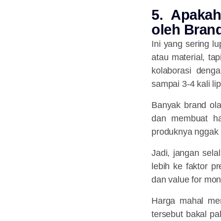
5. Apakah
oleh Bran
Ini yang sering l
atau material, ta
kolaborasi denga
sampai 3-4 kali li
Banyak brand olah
dan membuat harg
produknya nggak 
Jadi, jangan sela
lebih ke faktor p
dan value for mon
Harga mahal mema
tersebut bakal pa