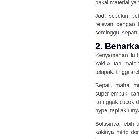
pakai material ya
Jadi, sebelum be
relevan dengan 
seminggu, sepatu 
2. Benark
Kenyamanan itu ha
kaki A, tapi malah
telapak, tinggi ar
Sepatu mahal me
super empuk, car
itu nggak cocok 
hype, tapi akhirny
Solusinya, lebih 
kakinya mirip de