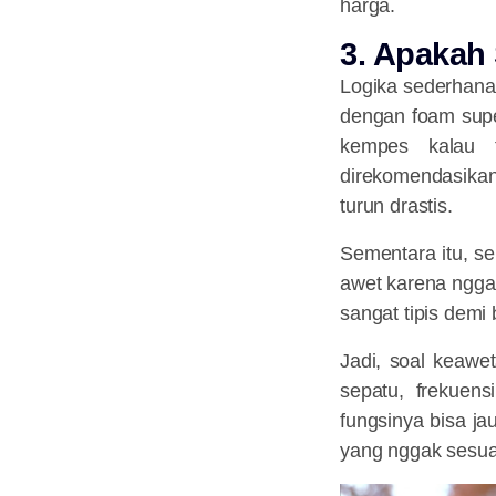
harga.
3. Apakah
Logika sederhanan
dengan foam supe
kempes kalau t
direkomendasikan
turun drastis.
Sementara itu, se
awet karena nggak
sangat tipis demi 
Jadi, soal keawe
sepatu, frekuen
fungsinya bisa ja
yang nggak sesua