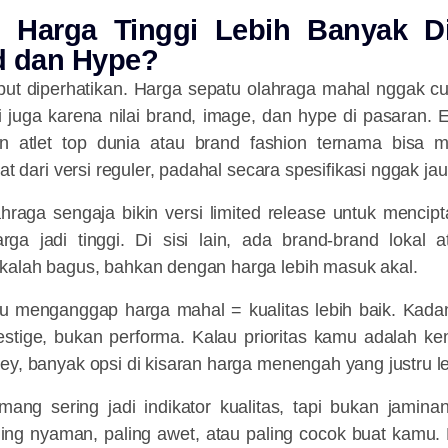
 Harga Tinggi Lebih Banyak D
d dan Hype?
uput diperhatikan. Harga sepatu olahraga mahal nggak c
pi juga karena nilai brand, image, dan hype di pasaran. Ed
n atlet top dunia atau brand fashion ternama bisa 
pat dari versi reguler, padahal secara spesifikasi nggak ja
raga sengaja bikin versi limited release untuk mencipt
a jadi tinggi. Di sisi lain, ada brand-brand lokal a
kalah bagus, bahkan dengan harga lebih masuk akal.
lu menganggap harga mahal = kualitas lebih baik. Kadan
restige, bukan performa. Kalau prioritas kamu adalah k
ey, banyak opsi di kisaran harga menengah yang justru leb
ng sering jadi indikator kualitas, tapi bukan jamina
ling nyaman, paling awet, atau paling cocok buat kamu. 