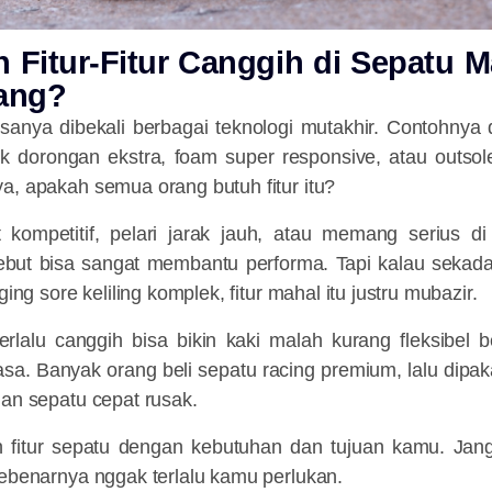
h Fitur-Fitur Canggih di Sepatu 
ang?
anya dibekali berbagai teknologi mutakhir. Contohnya d
k dorongan ekstra, foam super responsive, atau outsole
a, apakah semua orang butuh fitur itu?
 kompetitif, pelari jarak jauh, atau memang serius d
ersebut bisa sangat membantu performa. Tapi kalau sekada
ging sore keliling komplek, fitur mahal itu justru mubazir.
erlalu canggih bisa bikin kaki malah kurang fleksibel b
asa. Banyak orang beli sepatu racing premium, lalu dipaka
dan sepatu cepat rusak.
an fitur sepatu dengan kebutuhan dan tujuan kamu. Ja
sebenarnya nggak terlalu kamu perlukan.