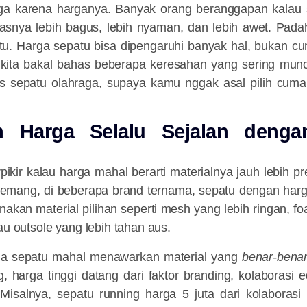
juga karena harganya. Banyak orang beranggapan kalau 
itasnya lebih bagus, lebih nyaman, dan lebih awet. Pada
itu. Harga sepatu bisa dipengaruhi banyak hal, bukan cu
ini kita bakal bahas beberapa keresahan yang sering mun
as sepatu olahraga, supaya kamu nggak asal pilih cum
h Harga Selalu Sejalan dengan
ikir kalau harga mahal berarti materialnya jauh lebih pr
Memang, di beberapa brand ternama, sepatu dengan harga 
kan material pilihan seperti mesh yang lebih ringan, f
au outsole yang lebih tahan aus.
ua sepatu mahal menawarkan material yang
benar-bena
 harga tinggi datang dari faktor branding, kolaborasi ed
 Misalnya, sepatu running harga 5 juta dari kolaborasi