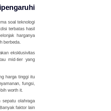
ipengaruhi
uma soal teknologi
isi terbatas hasil
melonjak harganya
uh berbeda.
akan eksklusivitas
tau mid-tier yang
g harga tinggi itu
enyamanan, fungsi,
ih worth it.
n sepatu olahraga
Banyak faktor lain