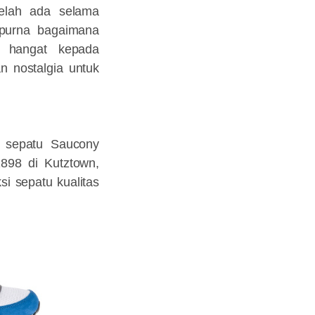
telah ada selama
mpurna bagaimana
 hangat kepada
n nostalgia untuk
d sepatu Saucony
1898 di Kutztown,
si sepatu kualitas