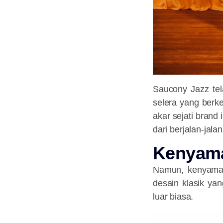
Saucony Jazz tel
selera yang berk
akar sejati bran
dari berjalan-jal
Kenyama
Namun, kenyamana
desain klasik ya
luar biasa.