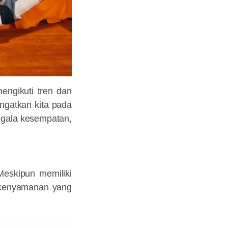
engikuti tren dan
ngatkan kita pada
egala kesempatan,
Meskipun memiliki
t kenyamanan yang