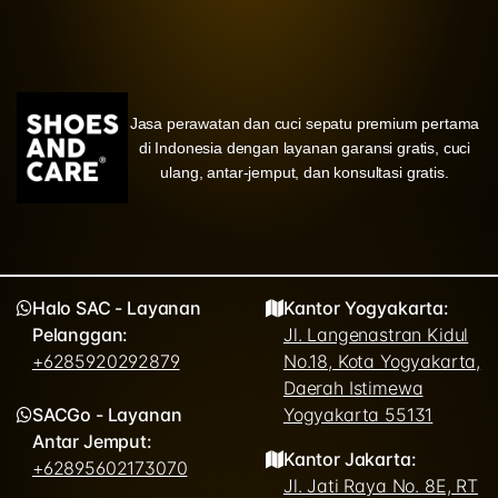
Jasa perawatan dan cuci sepatu premium pertama
di Indonesia dengan layanan garansi gratis, cuci
ulang, antar-jemput, dan konsultasi gratis.
Halo SAC - Layanan
Kantor Yogyakarta:
Pelanggan:
Jl. Langenastran Kidul
+6285920292879
No.18, Kota Yogyakarta,
Daerah Istimewa
SACGo - Layanan
Yogyakarta 55131
Antar Jemput:
Kantor Jakarta:
+62895602173070
Jl. Jati Raya No. 8E, RT