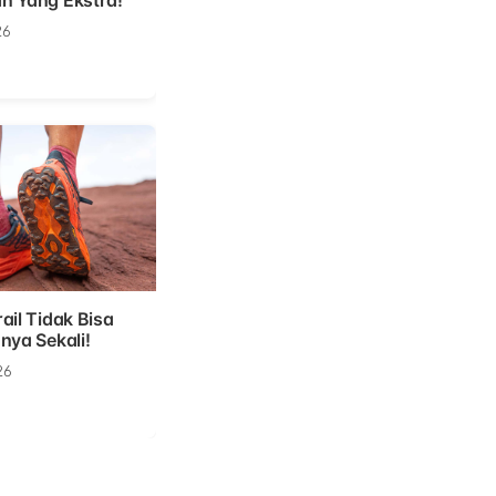
n Yang Ekstra!
26
ail Tidak Bisa
nya Sekali!
26