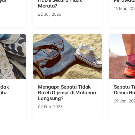
ya!
Habis Secara Tidak
Perawata
Merata?
16 Mar, 20
22 Jul, 2026
idak
Mengapa Sepatu Tidak
Sepatu Tr
atu
Boleh Dijemur di Matahari
Dicuci Ha
Langsung?
29 Jan, 20
09 Feb, 2026