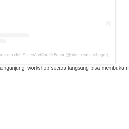
ibagikan oleh ShoesAndCare® Bogor (@shoesandcarebogor)
 mengunjungi workshop secara langsung bisa membuka 