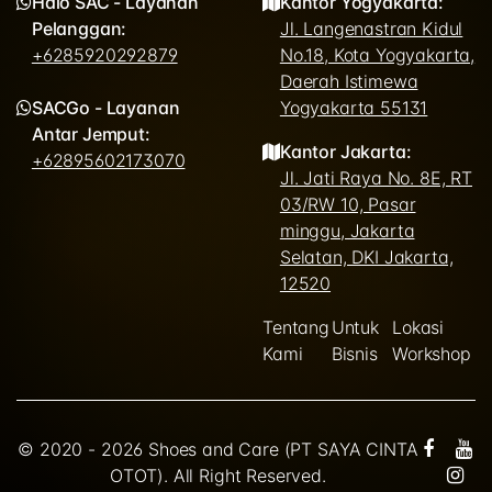
Halo SAC - Layanan
Kantor Yogyakarta:
Pelanggan:
Jl. Langenastran Kidul
+6285920292879
No.18, Kota Yogyakarta,
Daerah Istimewa
SACGo - Layanan
Yogyakarta 55131
Antar Jemput:
Kantor Jakarta:
+62895602173070
Jl. Jati Raya No. 8E, RT
03/RW 10, Pasar
minggu, Jakarta
Selatan, DKI Jakarta,
12520
Tentang
Untuk
Lokasi
Kami
Bisnis
Workshop
© 2020 - 2026 Shoes and Care (PT SAYA CINTA
OTOT). All Right Reserved.