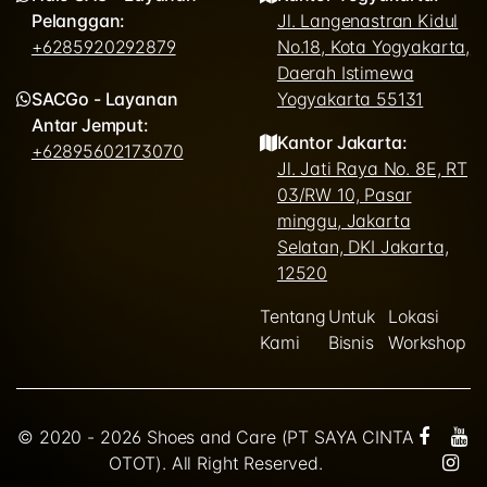
Pelanggan:
Jl. Langenastran Kidul
+6285920292879
No.18, Kota Yogyakarta,
Daerah Istimewa
SACGo - Layanan
Yogyakarta 55131
Antar Jemput:
Kantor Jakarta:
+62895602173070
Jl. Jati Raya No. 8E, RT
03/RW 10, Pasar
minggu, Jakarta
Selatan, DKI Jakarta,
12520
Tentang
Untuk
Lokasi
Kami
Bisnis
Workshop
© 2020 - 2026 Shoes and Care (PT SAYA CINTA
OTOT). All Right Reserved.