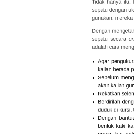
Tidak hanya itu
sepatu dengan uk
gunakan, mereka 
Dengan mengetahu
sepatu secara
on
adalah cara mengu
Agar pengukura
kalian berada 
Sebelum mengu
akan kalian gu
Rekatkan selemb
Berdirilah deng
duduk di kursi, 
Dengan bantua
bentuk kaki ka