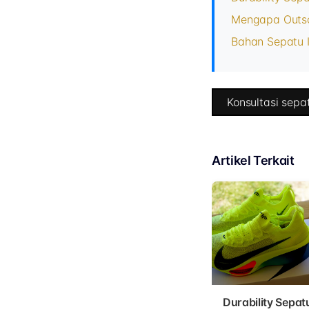
Mengapa Outso
Bahan Sepatu I
Konsultasi sepat
Artikel Terkait
Durability Sepat