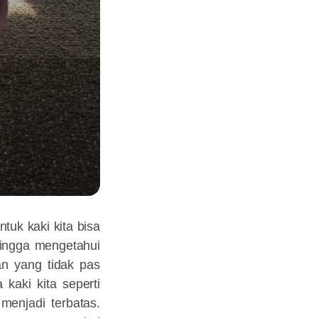
k kaki kita bisa
hingga mengetahui
an yang tidak pas
aki kita seperti
menjadi terbatas.