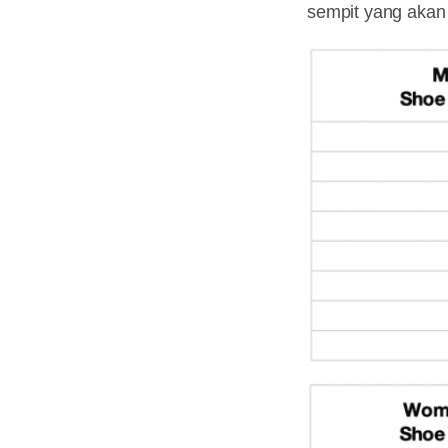
sempit yang akan