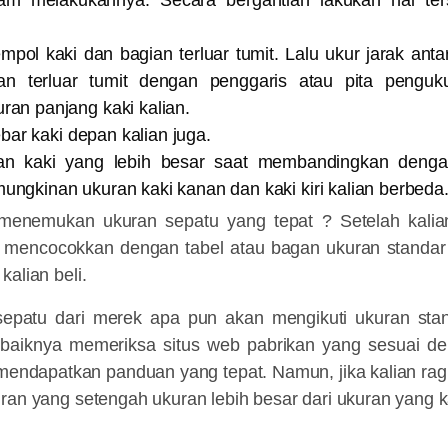
lam melakukannya. Secara bergantian lakukan hal ter
mpol kaki dan bagian terluar tumit. Lalu ukur jarak ant
an terluar tumit dengan penggaris atau pita penguk
ran panjang kaki kalian.
lebar kaki depan kalian juga.
n kaki yang lebih besar saat membandingkan denga
ungkinan ukuran kaki kanan dan kaki kiri kalian berbeda
menemukan ukuran sepatu yang tepat ? Setelah kalian
at mencocokkan dengan tabel atau bagan ukuran standar y
kalian beli.
epatu dari merek apa pun akan mengikuti ukuran stan
a baiknya memeriksa situs web pabrikan yang sesuai 
k mendapatkan panduan yang tepat. Namun, jika kalian ra
ran yang setengah ukuran lebih besar dari ukuran yang kal