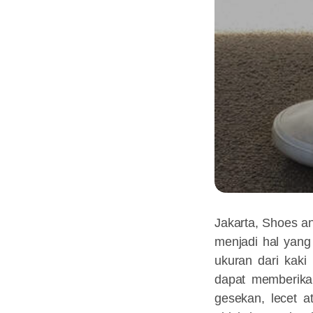
Jakarta, Shoes a
menjadi hal yang
ukuran dari kaki
dapat memberika
gesekan, lecet a