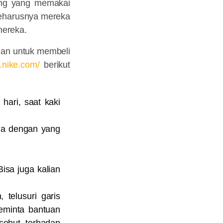
ang yang memakai
seharusnya mereka
mereka.
ian untuk membeli
.nike.com/
berikut
hari, saat kaki
ma dengan yang
Bisa juga kalian
telusuri garis
meminta bantuan