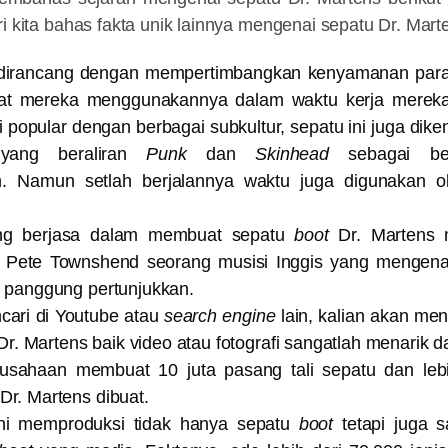
ri kita bahas fakta unik lainnya mengenai sepatu Dr. Mart
i dirancang dengan mempertimbangkan kenyamanan para 
saat mereka menggunakannya dalam waktu kerja mereka,
 popular dengan berbagai subkultur, sepatu ini juga dik
yang beraliran
Punk
dan
Skinhead
sebagai ben
. Namun setlah berjalannya waktu juga digunakan 
ng berjasa dalam membuat sepatu
boot
Dr. Martens 
h Pete Townshend seorang musisi Inggis yang mengena
s panggung pertunjukkan.
ncari di Youtube atau
search engine
lain, kalian akan m
i Dr. Martens baik video atau fotografi sangatlah menarik d
usahaan membuat 10 juta pasang tali sepatu dan lebi
Dr. Martens dibuat.
ini memproduksi tidak hanya sepatu
boot
tetapi juga s