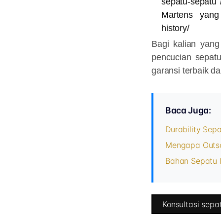
sepatu-sepatu
Martens yang 
history/
Bagi kalian yan
pencucian sepat
garansi terbaik d
Baca Juga:
Durability Sepa
Mengapa Outso
Bahan Sepatu I
Konsultasi sepat