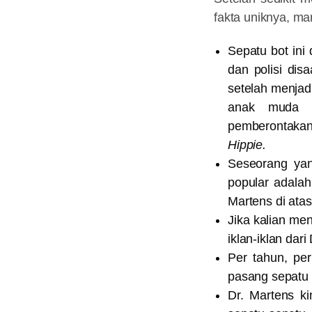
fakta uniknya, ma
Sepatu bot in
dan polisi di
setelah menjadi
anak muda 
pemberontakan
Hippie.
Seseorang ya
popular adala
Martens di ata
Jika kalian me
iklan-iklan dar
Per tahun, per
pasang sepatu 
Dr. Martens k