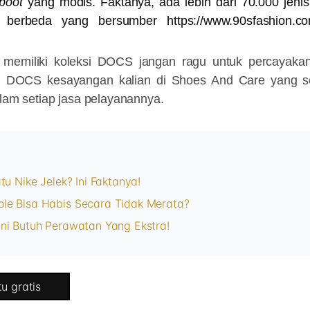
boot
yang modis. Faktanya, ada lebih dari 70.000 jeni
berbeda yang bersumber https://www.90sfashion.co
g memiliki koleksi DOCS jangan ragu untuk percayak
u DOCS kesayangan kalian di
Shoes And Care
yang s
alam setiap jasa pelayanannya.
tu Nike Jelek? Ini Faktanya!
le Bisa Habis Secara Tidak Merata?
ni Butuh Perawatan Yang Ekstra!
u gratis