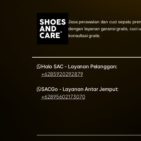
Jasa perawatan dan cuci sepatu pre
dengan layanan garansi gratis, cuci 
konsultasi gratis.
Halo SAC - Layanan Pelanggan:
+6285920292879
SACGo - Layanan Antar Jemput:
+62895602173070