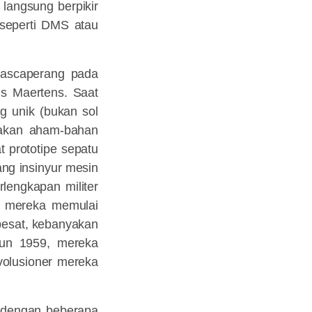
langsung berpikir
 seperti DMS atau
pascaperang pada
us Maertens. Saat
g unik (bukan sol
nakan aham-bahan
 prototipe sepatu
ng insinyur mesin
lengkapan militer
7 mereka memulai
pesat, kebanyakan
hun 1959, mereka
olusioner mereka
t dengan beberapa