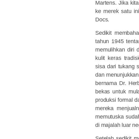
Martens. Jika ki
ke merek satu in
Docs.
Sedikit membaha
tahun 1945 tenta
memulihkan diri 
kulit keras tra
sisa dari tukang
dan menunjukkann
bernama Dr. Herb
bekas untuk mul
produksi formal 
mereka menjualn
memutuska sudah
di majalah luar n
Setelah sedikit 