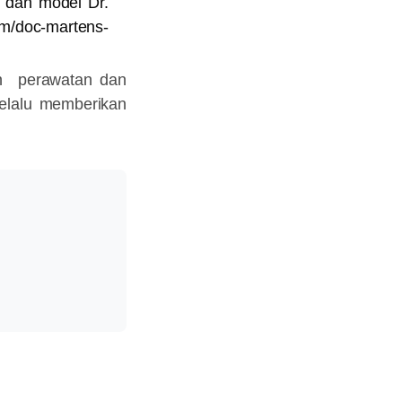
s dan model Dr.
m/doc-martens-
an perawatan dan
elalu memberikan