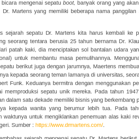
ta bicara mengenai sepatu
boot,
banyak orang yang akan 
i Dr. Martens yang memiliki beberapa nama panggilan
s sejarah sepatu Dr. Martens kita harus kembali ke 
ng seorang tentara berusia 25 tahun bernama Dr. Kla
dari patah kaki, dia menciptakan sol bantalan udara yan
disional) untuk membantu masa pemulihannya. Menggu
 sepatu berikut juga dengan jarumnya, Maertens membuat
ya kepada seorang teman lamanya di universitas, seora
ert Funk. Keduanya bermitra dengan menggunakan per
ai memproduksi sepatu unik mereka. Pada tahun 194
dan dalam satu dekade memiliki bisnis yang berkembang 
ya kepada wanita yang berumur lebih tua. Pada ta
 waktunya untuk mengiklankan penemuan alas kaki rev
egeri. Sumber :
https://www.drmartens.com/
.
membahas sejarah mengenai sepatu Dr. Martens beriku