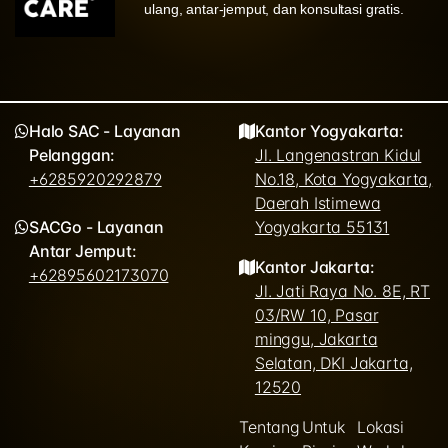
ulang, antar-jemput, dan konsultasi gratis.
Halo SAC - Layanan
Kantor Yogyakarta:
Pelanggan:
Jl. Langenastran Kidul
+6285920292879
No.18, Kota Yogyakarta,
Daerah Istimewa
SACGo - Layanan
Yogyakarta 55131
Antar Jemput:
Kantor Jakarta:
+62895602173070
Jl. Jati Raya No. 8E, RT
03/RW 10, Pasar
minggu, Jakarta
Selatan, DKI Jakarta,
12520
Tentang
Untuk
Lokasi