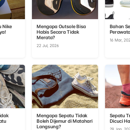
u Nike
Mengapa Outsole Bisa
Bahan Se
ya!
Habis Secara Tidak
Perawata
Merata?
16 Mar, 20
22 Jul, 2026
idak
Mengapa Sepatu Tidak
Sepatu Tr
atu
Boleh Dijemur di Matahari
Dicuci Ha
Langsung?
29 Jan, 20