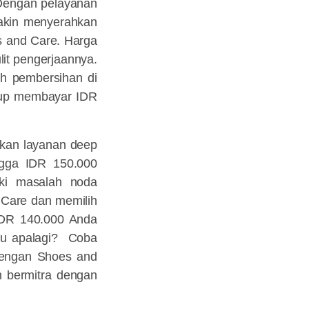
 Dengan pelayanan
yakin menyerahkan
s and Care. Harga
lit pengerjaannya.
h pembersihan di
ukup membayar IDR
akan layanan deep
ngga IDR 150.000
iki masalah noda
 Care dan memilih
IDR 140.000 Anda
gu apalagi? Coba
 dengan Shoes and
n bermitra dengan