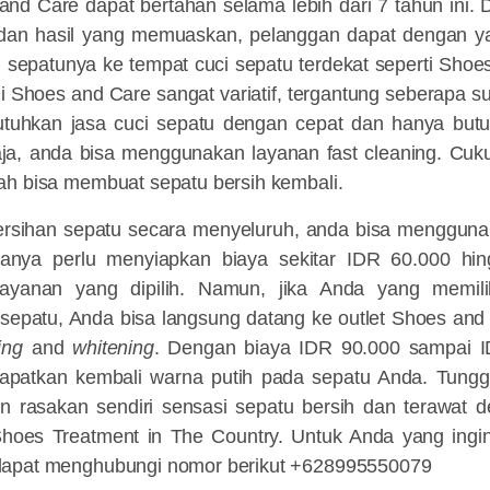
 and Care dapat bertahan selama lebih dari 7 tahun ini.
 dan hasil yang memuaskan, pelanggan dapat dengan 
 sepatunya ke tempat cuci sepatu terdekat seperti Shoe
di Shoes and Care sangat variatif, tergantung seberapa su
tuhkan jasa cuci sepatu dengan cepat dan hanya butu
aja, anda bisa menggunakan layanan fast cleaning. C
ah bisa membuat sepatu bersih kembali.
rsihan sepatu secara menyeluruh, anda bisa menggun
hanya perlu menyiapkan biaya sekitar IDR 60.000 hi
 layanan yang dipilih. Namun, jika Anda yang memil
sepatu, Anda bisa langsung datang ke outlet Shoes and
ing
and
whitening
. Dengan biaya IDR 90.000 sampai 
apatkan kembali warna putih pada sepatu Anda. Tung
n rasakan sendiri sensasi sepatu bersih dan terawat
hoes Treatment in The Country. Untuk Anda yang ingi
dapat menghubungi nomor berikut +628995550079