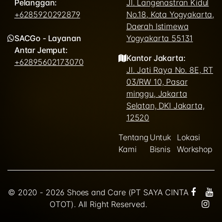
Pelanggan:
Jl. Langenastran Kidul
+6285920292879
No.18, Kota Yogyakarta,
Daerah Istimewa
SACGo - Layanan
Yogyakarta 55131
Antar Jemput:
Kantor Jakarta:
+62895602173070
Jl. Jati Raya No. 8E, RT
03/RW 10, Pasar
minggu, Jakarta
Selatan, DKI Jakarta,
12520
Tentang
Untuk
Lokasi
Kami
Bisnis
Workshop
© 2020 - 2026 Shoes and Care (PT SAYA CINTA
OTOT). All Right Reserved.