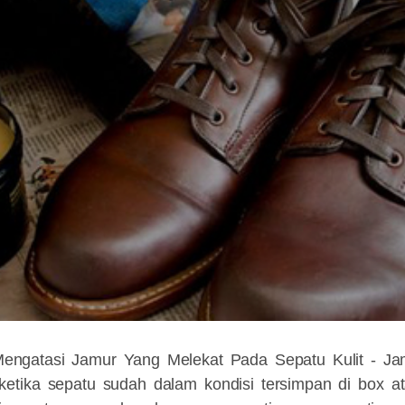
engatasi Jamur Yang Melekat Pada Sepatu Kulit -
Ja
t ketika sepatu sudah dalam kondisi tersimpan di box at