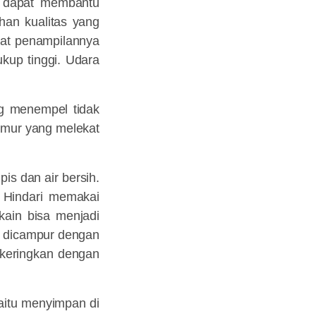
a dapat membantu
han kualitas yang
uat penampilannya
ukup tinggi. Udara
ng menempel tidak
amur yang melekat
is dan air bersih.
 Hindari memakai
kain bisa menjadi
g dicampur dengan
 keringkan dengan
aitu menyimpan di