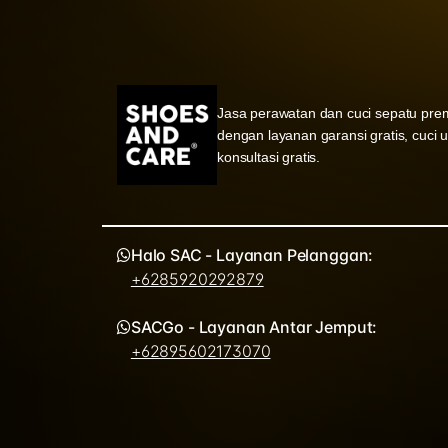
Jasa perawatan dan cuci sepatu pre
dengan layanan garansi gratis, cuci 
konsultasi gratis.
Halo SAC - Layanan Pelanggan:
+6285920292879
SACGo - Layanan Antar Jemput:
+62895602173070