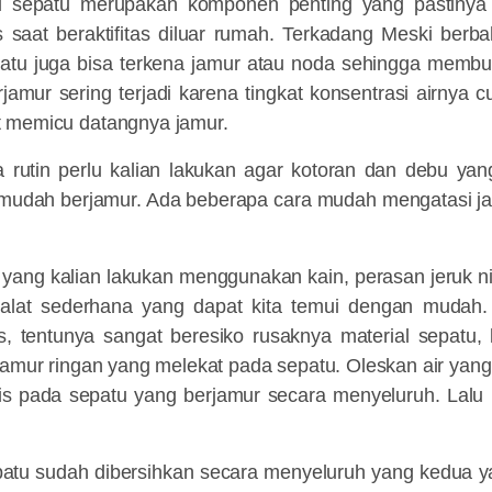
ui sepatu merupakan komponen penting yang pastiny
s saat beraktifitas diluar rumah. Terkadang Meski berba
epatu juga bisa terkena jamur atau noda sehingga memb
jamur sering terjadi karena tingkat konsentrasi airnya c
 memicu datangnya jamur.
 rutin perlu kalian lakukan agar kotoran dan debu ya
udah berjamur. Ada beberapa cara mudah mengatasi j
ang kalian lakukan menggunakan kain, perasan jeruk nip
alat sederhana yang dapat kita temui dengan mudah.
, tentunya sangat beresiko rusaknya material sepatu, 
 jamur ringan yang melekat pada sepatu. Oleskan air yan
pis pada sepatu yang berjamur secara menyeluruh. Lalu
patu sudah dibersihkan secara menyeluruh yang kedua y