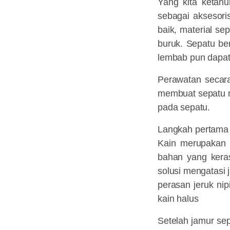
Yang kita ketah
sebagai aksesori
baik, material s
buruk. Sepatu ber
lembab pun dapat
Perawatan secara
membuat sepatu m
pada sepatu.
Langkah pertama y
Kain merupakan 
bahan yang keras
solusi mengatasi
perasan jeruk ni
kain halus
Setelah jamur se