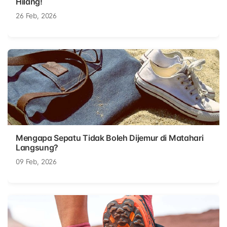
Hilang!
26 Feb, 2026
Mengapa Sepatu Tidak Boleh Dijemur di Matahari
Langsung?
09 Feb, 2026