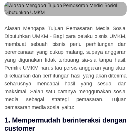
Alasan Mengapa Tujuan Pemasaran Media Sosial
Dibutuhkan UMKM
- Bagi para pelaku bisnis UMKM,
membuat sebuah bisnis perlu perhitungan dan
perencanaan yang cukup matang, supaya anggaran
yang digunakan tidak terbuang sia-sia tanpa hasil.
Pemilik UMKM harus tau persis anggaran yang akan
dikeluarkan dan perhitungan hasil yang akan diterima
seharusnya mencapai hasil yang sesuai dan
maksimal. Salah satu caranya menggunakan sosial
media sebagai strategi pemasaran. Tujuan
pemasaran media sosial yaitu:
1. Mempermudah berinteraksi dengan
customer