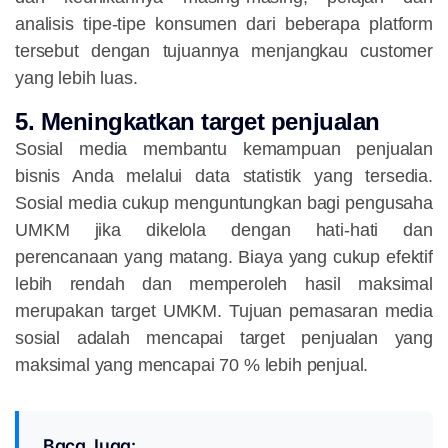
analisis tipe-tipe konsumen dari beberapa platform
tersebut dengan tujuannya menjangkau customer
yang lebih luas.
5. Meningkatkan target penjualan
Sosial media membantu kemampuan penjualan
bisnis Anda melalui data statistik yang tersedia.
Sosial media cukup menguntungkan bagi pengusaha
UMKM jika dikelola dengan hati-hati dan
perencanaan yang matang. Biaya yang cukup efektif
lebih rendah dan memperoleh hasil maksimal
merupakan target UMKM. Tujuan pemasaran media
sosial adalah mencapai target penjualan yang
maksimal yang mencapai 70 % lebih penjual.
Baca Juga: