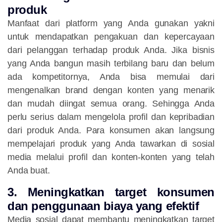
produk
Manfaat dari platform yang Anda gunakan yakni
untuk mendapatkan pengakuan dan kepercayaan
dari pelanggan terhadap produk Anda. Jika bisnis
yang Anda bangun masih terbilang baru dan belum
ada kompetitornya, Anda bisa memulai dari
mengenalkan brand dengan konten yang menarik
dan mudah diingat semua orang. Sehingga Anda
perlu serius dalam mengelola profil dan kepribadian
dari produk Anda. Para konsumen akan langsung
mempelajari produk yang Anda tawarkan di sosial
media melalui profil dan konten-konten yang telah
Anda buat.
3. Meningkatkan target konsumen
dan penggunaan biaya yang efektif
Media sosial dapat membantu meningkatkan target