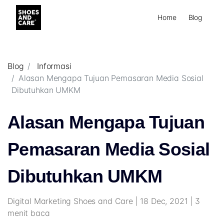
Home
Blog
Blog
Informasi
Alasan Mengapa Tujuan Pemasaran Media Sosial
Dibutuhkan UMKM
Alasan Mengapa Tujuan
Pemasaran Media Sosial
Dibutuhkan UMKM
Digital Marketing Shoes and Care | 18 Dec, 2021 | 3
menit baca