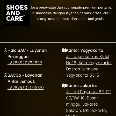
Jasa perawatan dan cuci sepatu premium pertama
di Indonesia dengan layanan garansi gratis, cuci
ulang, antar-jemput, dan konsultasi gratis.
Halo SAC - Layanan
Kantor Yogyakarta:
Pelanggan:
Jl. Langenastran Kidul
+6285920292879
No.18, Kota Yogyakarta,
Daerah Istimewa
SACGo - Layanan
Yogyakarta 55131
Antar Jemput:
Kantor Jakarta:
+62895602173070
Jl. Jati Raya No. 8E, RT
03/RW 10, Pasar
minggu, Jakarta
Selatan, DKI Jakarta,