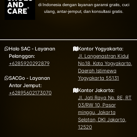
di Indonesia dengan layanan garansi gratis, cuci
ulang, antar-jemput, dan konsultasi gratis.
Halo SAC - Layanan
Kantor Yogyakarta:
Pelanggan:
Jl. Langenastran Kidul
+6285920292879
No.18, Kota Yogyakarta,
Daerah Istimewa
SACGo - Layanan
Yogyakarta 55131
Antar Jemput:
Kantor Jakarta:
+62895602173070
Jl. Jati Raya No. 8E, RT
03/RW 10, Pasar
minggu, Jakarta
Selatan, DKI Jakarta,
12520