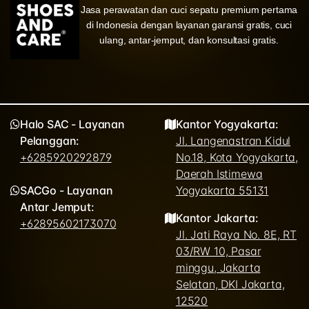
Jasa perawatan dan cuci sepatu premium pertama
di Indonesia dengan layanan garansi gratis, cuci
ulang, antar-jemput, dan konsultasi gratis.
Halo SAC - Layanan
Kantor Yogyakarta:
Pelanggan:
Jl. Langenastran Kidul
+6285920292879
No.18, Kota Yogyakarta,
Daerah Istimewa
SACGo - Layanan
Yogyakarta 55131
Antar Jemput:
Kantor Jakarta:
+62895602173070
Jl. Jati Raya No. 8E, RT
03/RW 10, Pasar
minggu, Jakarta
Selatan, DKI Jakarta,
12520