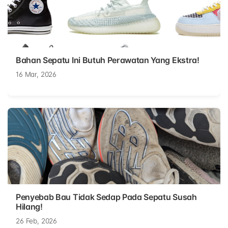
Bahan Sepatu Ini Butuh Perawatan Yang Ekstra!
16 Mar, 2026
Penyebab Bau Tidak Sedap Pada Sepatu Susah
Hilang!
26 Feb, 2026