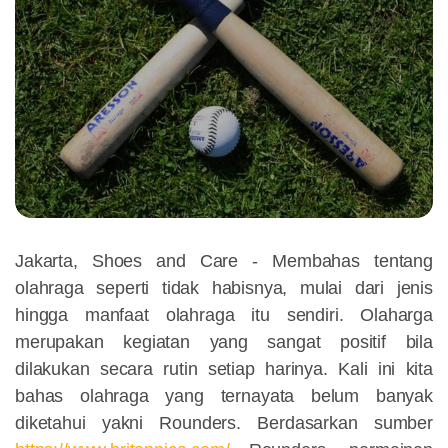
Jakarta, Shoes and Care -
Membahas tentang
olahraga seperti tidak habisnya, mulai dari jenis
hingga manfaat olahraga itu sendiri. Olaharga
merupakan kegiatan yang sangat positif bila
dilakukan secara rutin setiap harinya. Kali ini kita
bahas olahraga yang ternayata belum banyak
diketahui yakni Rounders. Berdasarkan sumber