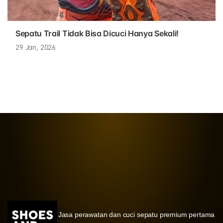
Sepatu Trail Tidak Bisa Dicuci Hanya Sekali!
29 Jan, 2026
Jasa perawatan dan cuci sepatu premium pertama