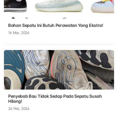
Bahan Sepatu Ini Butuh Perawatan Yang Ekstra!
16 Mar, 2026
Penyebab Bau Tidak Sedap Pada Sepatu Susah
Hilang!
26 Feb, 2026