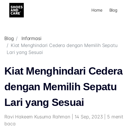
Home
Blog
Blog
Informasi
Kiat Menghindari Cedera dengan Memilih Sepatu
Lari yang Sesuai
Kiat Menghindari Cedera
dengan Memilih Sepatu
Lari yang Sesuai
Ravi Hakeem Kusuma Rahman | 14 Sep, 2023 | 5 menit
baca