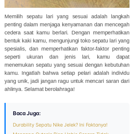
Memilih sepatu lari yang sesuai adalah langkah
penting dalam menjaga kenyamanan dan mencegah
cedera saat kamu berlari. Dengan memperhatikan
bentuk kaki kamu, mengunjungi toko sepatu lari yang
spesialis, dan memperhatikan faktor-faktor penting
seperti ukuran dan jenis lari, kamu dapat
menemukan sepatu yang sesuai dengan kebutuhan
kamu. Ingatlah bahwa setiap pelari adalah individu
yang unik, jadi jangan ragu untuk mencari saran dari
ahlinya. Selamat berolahraga!
Baca Juga:
Durability Sepatu Nike Jelek? Ini Faktanya!