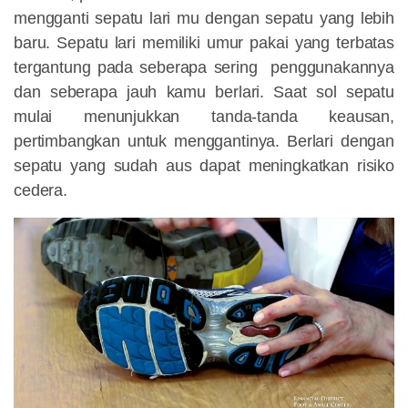
mengganti sepatu lari mu dengan sepatu yang lebih
baru. Sepatu lari memiliki umur pakai yang terbatas
tergantung pada seberapa sering penggunakannya
dan seberapa jauh kamu berlari. Saat sol sepatu
mulai menunjukkan tanda-tanda keausan,
pertimbangkan untuk menggantinya. Berlari dengan
sepatu yang sudah aus dapat meningkatkan risiko
cedera.