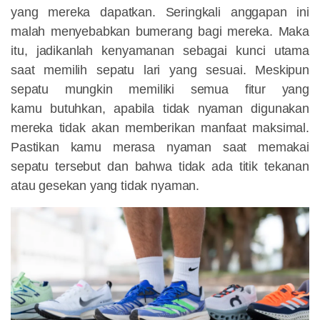
yang mereka dapatkan. Seringkali anggapan ini
malah menyebabkan bumerang bagi mereka. Maka
itu, jadikanlah kenyamanan sebagai kunci utama
saat memilih sepatu lari yang sesuai. Meskipun
sepatu mungkin memiliki semua fitur yang
kamu butuhkan, apabila tidak nyaman digunakan
mereka tidak akan memberikan manfaat maksimal.
Pastikan kamu merasa nyaman saat memakai
sepatu tersebut dan bahwa tidak ada titik tekanan
atau gesekan yang tidak nyaman.