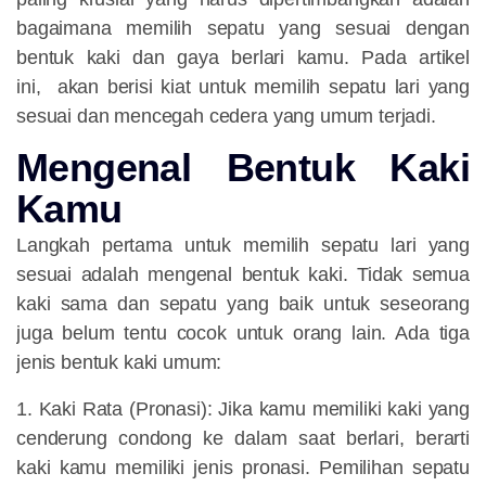
bagaimana memilih sepatu yang sesuai dengan
bentuk kaki dan gaya berlari kamu. Pada artikel
ini, akan berisi kiat untuk memilih sepatu lari yang
sesuai dan mencegah cedera yang umum terjadi.
Mengenal Bentuk Kaki
Kamu
Langkah pertama untuk memilih sepatu lari yang
sesuai adalah mengenal bentuk kaki. Tidak semua
kaki sama dan sepatu yang baik untuk seseorang
juga belum tentu cocok untuk orang lain. Ada tiga
jenis bentuk kaki umum:
1. Kaki Rata (Pronasi): Jika kamu memiliki kaki yang
cenderung condong ke dalam saat berlari, berarti
kaki kamu memiliki jenis pronasi. Pemilihan sepatu