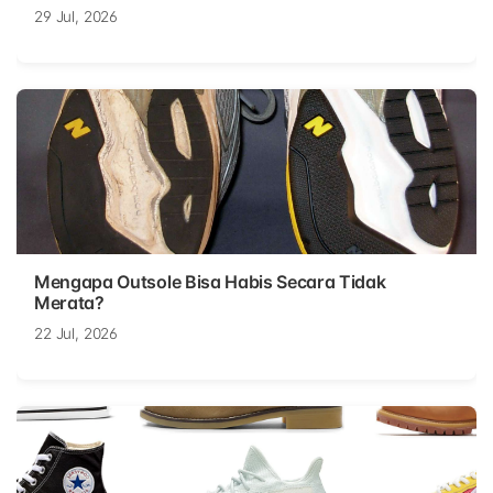
29 Jul, 2026
Mengapa Outsole Bisa Habis Secara Tidak
Merata?
22 Jul, 2026