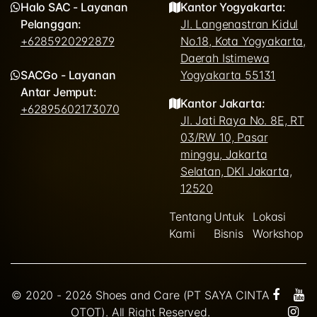
Halo SAC - Layanan
Kantor Yogyakarta:
Pelanggan:
Jl. Langenastran Kidul
+6285920292879
No.18, Kota Yogyakarta,
Daerah Istimewa
SACGo - Layanan
Yogyakarta 55131
Antar Jemput:
Kantor Jakarta:
+62895602173070
Jl. Jati Raya No. 8E, RT
03/RW 10, Pasar
minggu, Jakarta
Selatan, DKI Jakarta,
12520
Tentang
Untuk
Lokasi
Kami
Bisnis
Workshop
© 2020 - 2026 Shoes and Care (PT SAYA CINTA
OTOT). All Right Reserved.