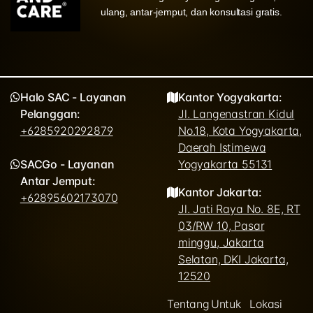
ulang, antar-jemput, dan konsultasi gratis.
Halo SAC - Layanan
Kantor Yogyakarta:
Pelanggan:
Jl. Langenastran Kidul
+6285920292879
No.18, Kota Yogyakarta,
Daerah Istimewa
SACGo - Layanan
Yogyakarta 55131
Antar Jemput:
Kantor Jakarta:
+62895602173070
Jl. Jati Raya No. 8E, RT
03/RW 10, Pasar
minggu, Jakarta
Selatan, DKI Jakarta,
12520
Tentang
Untuk
Lokasi