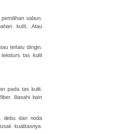
 pemilihan sabun.
han kulit. Atau
au terlalu dingin.
eksturs tas kulit
n pada tas kulit.
iber. Basahi kain
n, debu dan noda
sak kualitasnya.