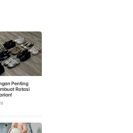
ngan Penting
mbuat Rotasi
arian!
26