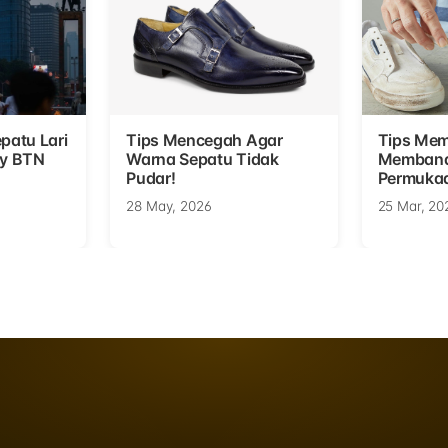
patu Lari
Tips Mencegah Agar
Tips Me
ay BTN
Warna Sepatu Tidak
Memband
Pudar!
Permuka
28 May, 2026
25 Mar, 20