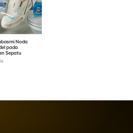
mbasmi Noda
el pada
an Sepatu
26