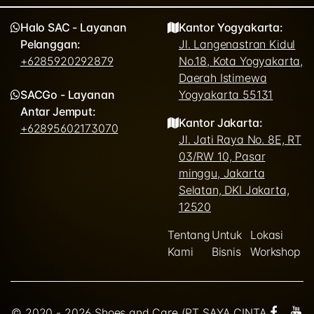
Halo SAC - Layanan
Kantor Yogyakarta:
Pelanggan:
Jl. Langenastran Kidul
+6285920292879
No.18, Kota Yogyakarta,
Daerah Istimewa
SACGo - Layanan
Yogyakarta 55131
Antar Jemput:
Kantor Jakarta:
+62895602173070
Jl. Jati Raya No. 8E, RT
03/RW 10, Pasar
minggu, Jakarta
Selatan, DKI Jakarta,
12520
Tentang
Untuk
Lokasi
Kami
Bisnis
Workshop
© 2020 - 2026 Shoes and Care (PT SAYA CINTA