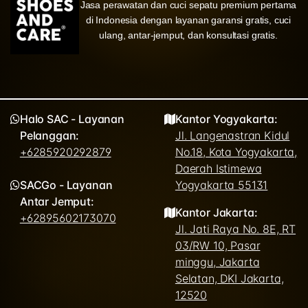
Jasa perawatan dan cuci sepatu premium pertama
di Indonesia dengan layanan garansi gratis, cuci
ulang, antar-jemput, dan konsultasi gratis.
Halo SAC - Layanan
Kantor Yogyakarta:
Pelanggan:
Jl. Langenastran Kidul
+6285920292879
No.18, Kota Yogyakarta,
Daerah Istimewa
SACGo - Layanan
Yogyakarta 55131
Antar Jemput:
Kantor Jakarta:
+62895602173070
Jl. Jati Raya No. 8E, RT
03/RW 10, Pasar
minggu, Jakarta
Selatan, DKI Jakarta,
12520