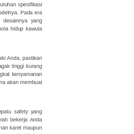
utuhan spesifikasi
odelnya. Pada era
n desainnya yang
 pola hidup kawula
ki Anda, pastikan
agak tinggi kurang
ingkat kenyamanan
rena akan membuat
epatu safety yang
erah bekerja Anda
ahan karet maupun