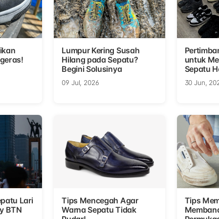
ikan
Lumpur Kering Susah
Pertimba
geras!
Hilang pada Sepatu?
untuk Me
Begini Solusinya
Sepatu H
09 Jul, 2026
30 Jun, 20
patu Lari
Tips Mencegah Agar
Tips Me
ay BTN
Warna Sepatu Tidak
Memband