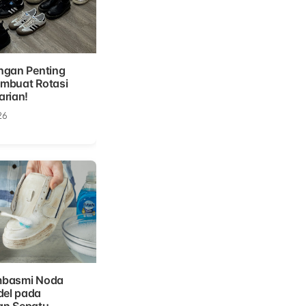
ngan Penting
mbuat Rotasi
arian!
26
mbasmi Noda
el pada