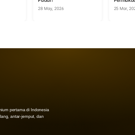
Pudar!
Permuka
28 May, 2026
25 Mar, 20
mium pertama di Indonesia
ulang, antar-jemput, dan