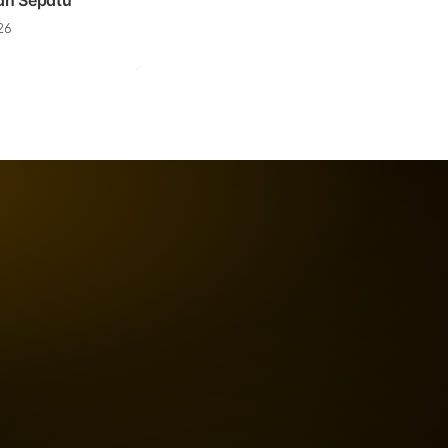
an Sepatu
26