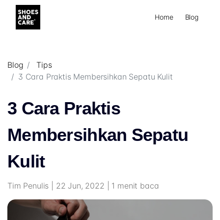
Home
Blog
Blog
Tips
3 Cara Praktis Membersihkan Sepatu Kulit
3 Cara Praktis
Membersihkan Sepatu
Kulit
Tim Penulis | 22 Jun, 2022 | 1 menit baca