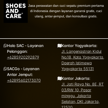
Jasa perawatan dan cuci sepatu premium pertama
di Indonesia dengan layanan garansi gratis, cuci
ulang, antar-jemput, dan konsultasi gratis.
Halo SAC - Layanan
Kantor Yogyakarta:
Pelanggan:
Jl. Langenastran Kidul
+6285920292879
No.18, Kota Yogyakarta,
Daerah Istimewa
SACGo - Layanan
Yogyakarta 55131
Antar Jemput:
Kantor Jakarta:
+62895602173070
Jl. Jati Raya No. 8E, RT
03/RW 10, Pasar
minggu, Jakarta
Selatan, DKI Jakarta,
12520