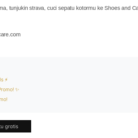
ma, tunjukin strava, cuci sepatu kotormu ke Shoes and Ca
care.com
ls ⚡
 Promo! ✨
mo!
u gratis