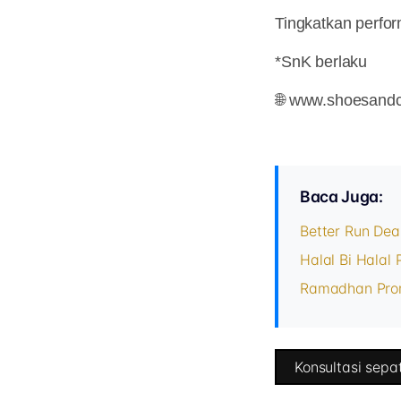
Tingkatkan perfor
*SnK berlaku
🌐 www.shoesand
Baca Juga:
Better Run Dea
Halal Bi Halal
Ramadhan Pro
Konsultasi sepat