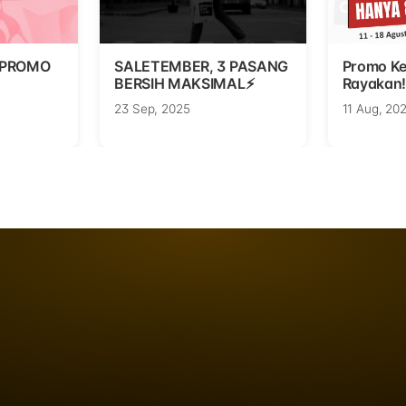
 PROMO
SALETEMBER, 3 PASANG
Promo K
BERSIH MAKSIMAL⚡
Rayakan!
23 Sep, 2025
11 Aug, 20