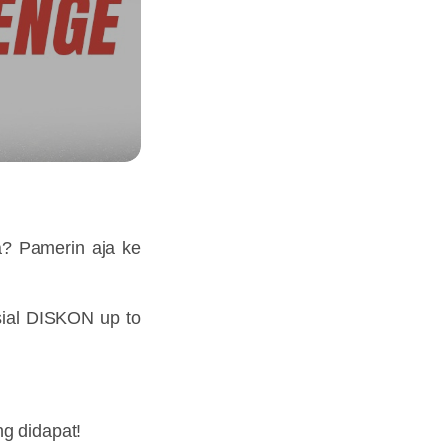
a? Pamerin aja ke
sial DISKON up to
g didapat!