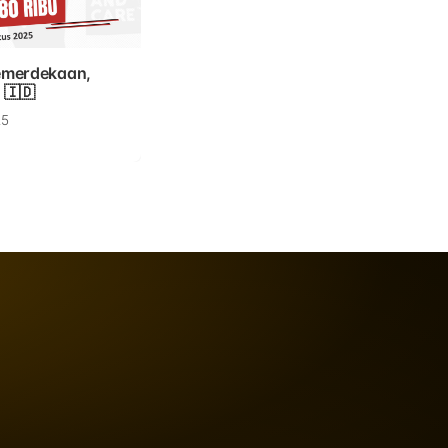
emerdekaan,
 🇮🇩
25