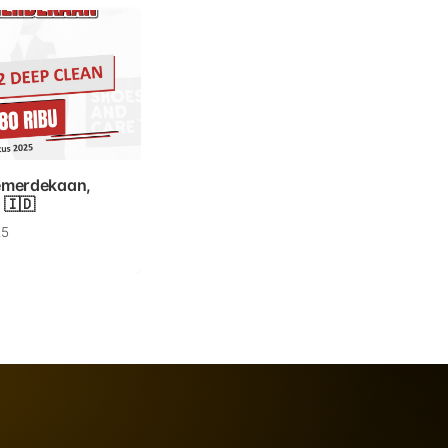
emerdekaan,
 🇮🇩
25