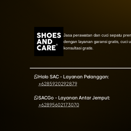
Jasa perawatan dan cuci sepatu pre
dengan layanan garansi gratis, cuci 
konsultasi gratis.
Halo SAC - Layanan Pelanggan:
+6285920292879
SACGo - Layanan Antar Jemput:
+62895602173070