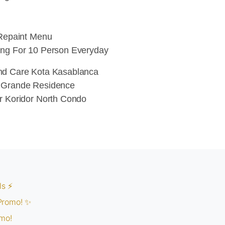
 Repaint Menu
ng For 10 Person Everyday
nd Care Kota Kasablanca
 Grande Residence
r Koridor North Condo
ls ⚡
 Promo! ✨
mo!