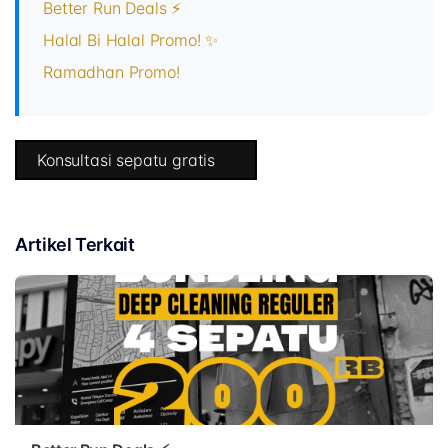
Better Run Deals ⚡
Halal Bi Halal Promo! ✨
Ramadhan Promo!
Konsultasi sepatu gratis
Artikel Terkait