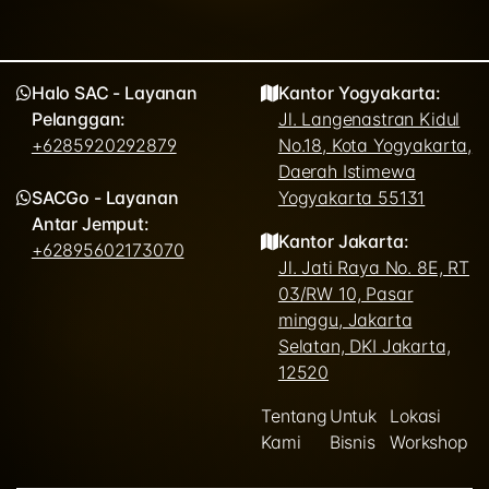
Halo SAC - Layanan
Kantor Yogyakarta:
Pelanggan:
Jl. Langenastran Kidul
+6285920292879
No.18, Kota Yogyakarta,
Daerah Istimewa
SACGo - Layanan
Yogyakarta 55131
Antar Jemput:
Kantor Jakarta:
+62895602173070
Jl. Jati Raya No. 8E, RT
03/RW 10, Pasar
minggu, Jakarta
Selatan, DKI Jakarta,
12520
Tentang
Untuk
Lokasi
Kami
Bisnis
Workshop