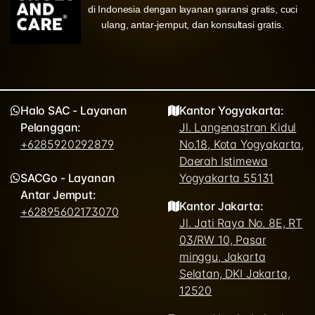
di Indonesia dengan layanan garansi gratis, cuci
ulang, antar-jemput, dan konsultasi gratis.
Halo SAC - Layanan
Kantor Yogyakarta:
Pelanggan:
Jl. Langenastran Kidul
+6285920292879
No.18, Kota Yogyakarta,
Daerah Istimewa
SACGo - Layanan
Yogyakarta 55131
Antar Jemput:
Kantor Jakarta:
+62895602173070
Jl. Jati Raya No. 8E, RT
03/RW 10, Pasar
minggu, Jakarta
Selatan, DKI Jakarta,
12520