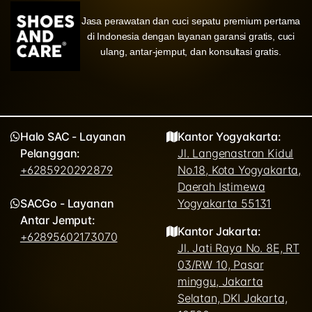
Jasa perawatan dan cuci sepatu premium pertama
di Indonesia dengan layanan garansi gratis, cuci
ulang, antar-jemput, dan konsultasi gratis.
Halo SAC - Layanan
Kantor Yogyakarta:
Pelanggan:
Jl. Langenastran Kidul
+6285920292879
No.18, Kota Yogyakarta,
Daerah Istimewa
SACGo - Layanan
Yogyakarta 55131
Antar Jemput:
Kantor Jakarta:
+62895602173070
Jl. Jati Raya No. 8E, RT
03/RW 10, Pasar
minggu, Jakarta
Selatan, DKI Jakarta,