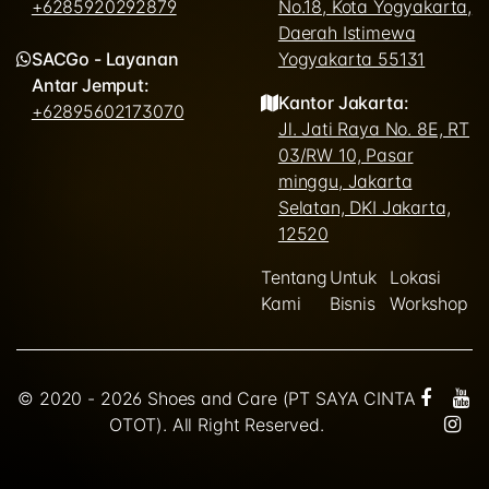
+6285920292879
No.18, Kota Yogyakarta,
Daerah Istimewa
SACGo - Layanan
Yogyakarta 55131
Antar Jemput:
Kantor Jakarta:
+62895602173070
Jl. Jati Raya No. 8E, RT
03/RW 10, Pasar
minggu, Jakarta
Selatan, DKI Jakarta,
12520
Tentang
Untuk
Lokasi
Kami
Bisnis
Workshop
© 2020 - 2026 Shoes and Care (PT SAYA CINTA
OTOT). All Right Reserved.